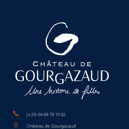

(+33) 04 68 78 10 02

Château de Gourgazaud