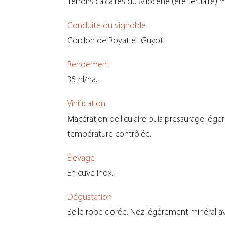
Terroirs calcaires du Miocène (ère tertiaire) 
Conduite du vignoble
Cordon de Royat et Guyot.
Rendement
35 hl/ha.
Vinification
Macération pelliculaire puis pressurage lége
température contrôlée.
Élevage
En cuve inox.
Dégustation
Belle robe dorée. Nez légèrement minéral a