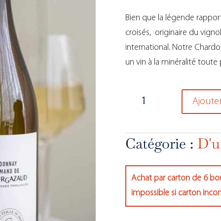
Bien que la légende rappor
croisés, originaire du vig
international. Notre Chardo
un vin à la minéralité toute p
quantité
Ajouter
de
Chardonnay
Gourmand
Catégorie :
D'u
2025
Achat par carton de 6 bou
impossible si carton inco