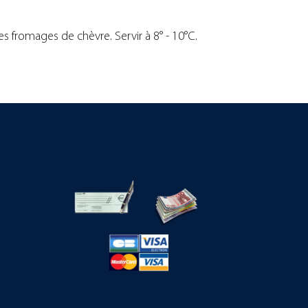
s fromages de chèvre. Servir à 8° - 10°C.