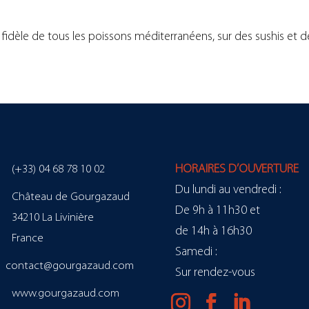
idèle de tous les poissons méditerranéens, sur des sushis et de
HORAIRES D’OUVERTURE
(+33) 04 68 78 10 02
Du lundi au vendredi :
Château de Gourgazaud
De 9h à 11h30 et
34210 La Livinière
de 14h à 16h30
France
Samedi :
contact@gourgazaud.com
Sur rendez-vous
www.gourgazaud.com