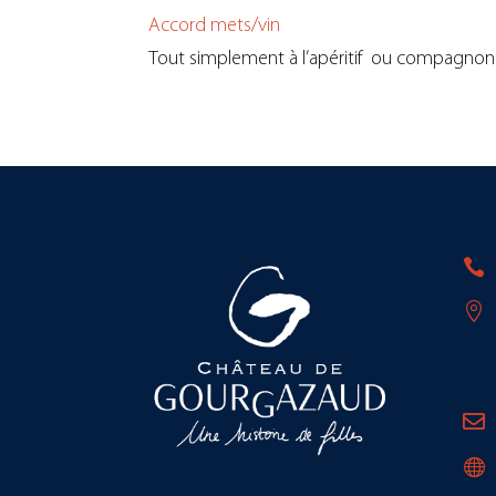
Accord mets/vin
Tout simplement à l’apéritif ou compagnon f



