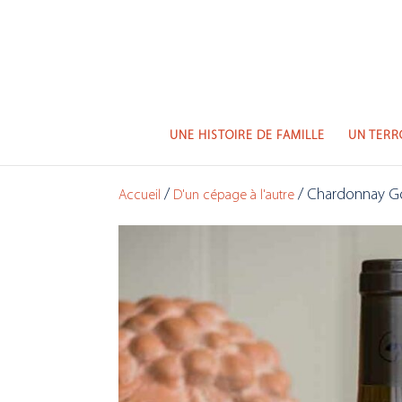
UNE HISTOIRE DE FAMILLE
UN TERR
/
/ Chardonnay 
Accueil
D'un cépage à l'autre