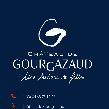

(+33) 04 68 78 10 02

Château de Gourgazaud