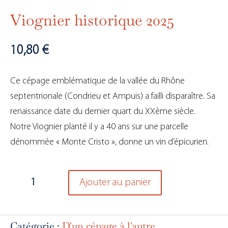
Viognier historique 2025
10,80
€
Ce cépage emblématique de la vallée du Rhône
septentrionale (Condrieu et Ampuis) a failli disparaître. Sa
renaissance date du dernier quart du XXème siècle.
Notre Viognier planté il y a 40 ans sur une parcelle
dénommée « Monte Cristo », donne un vin d’épicurien.
quantité
Ajouter au panier
de
Viognier
historique
Catégorie :
D'un cépage à l'autre